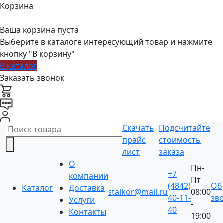
Корзина
Ваша корзина пуста
Выберите в каталоге интересующий товар и нажмите
кнопку "В корзину"
В каталог
Заказать звонок
Скачать
Подсчитайте
прайс
стоимость
лист
заказа
О
Пн-
+7
компании
Пт
(4842)
Об
Каталог
Доставка
stalkor@mail.ru
08:00
40-11-
зв
Услуги
-
40
Контакты
19:00