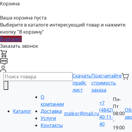
Корзина
Ваша корзина пуста
Выберите в каталоге интересующий товар и нажмите
кнопку "В корзину"
В каталог
Заказать звонок
Скачать
Подсчитайте
прайс
стоимость
лист
заказа
О
Пн-
+7
компании
Пт
(4842)
Об
Каталог
Доставка
stalkor@mail.ru
08:00
40-11-
зв
Услуги
-
40
Контакты
19:00