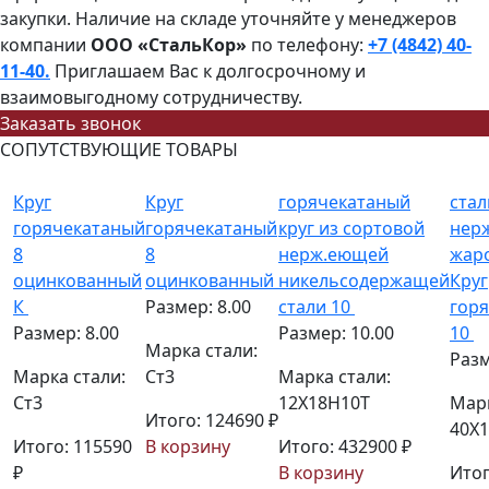
закупки. Наличие на складе уточняйте у менеджеров
компании
ООО «СтальКор»
по телефону:
+7 (4842) 40-
11-40.
Приглашаем Вас к долгосрочному и
взаимовыгодному сотрудничеству.
Заказать звонок
СОПУТСТВУЮЩИЕ ТОВАРЫ
Круг
Круг
горячекатаный
стал
горячекатаный
горячекатаный
круг из сортовой
нерж
8
8
нерж.еющей
жар
оцинкованный
оцинкованный
никельсодержащей
Круг
К
Размер: 8.00
стали 10
гор
Размер: 8.00
Размер: 10.00
10
Марка стали:
Разм
Марка стали:
Ст3
Марка стали:
Ст3
12Х18Н10Т
Марк
Итого: 124690 ₽
40Х1
Итого: 115590
В корзину
Итого: 432900 ₽
₽
В корзину
Итог