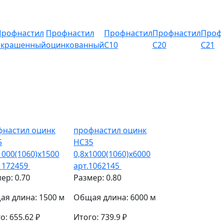
Профнастил
Профнастил
Профнастил
Профнастил
Проф
окрашенный
оцинкованный
С10
С20
С21
фнастил оцинк
профнастил оцинк
5
НС35
1000(1060)х1500
0,8х1000(1060)х6000
1172459
арт.1062145
ер: 0.70
Размер: 0.80
я длина: 1500 м
Общая длина: 6000 м
о: 655.62 ₽
Итого: 739.9 ₽