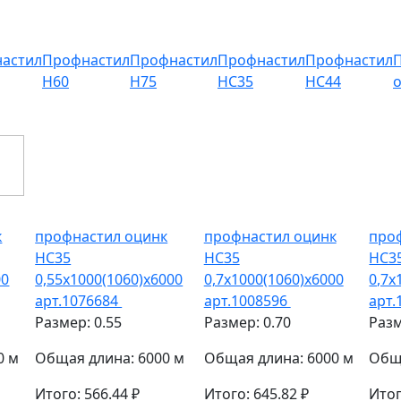
астил
Профнастил
Профнастил
Профнастил
Профнастил
Н60
Н75
НС35
НС44
к
профнастил оцинк
профнастил оцинк
про
НС35
НС35
НС3
00
0,55х1000(1060)х6000
0,7х1000(1060)х6000
0,7х
арт.1076684
арт.1008596
арт.
Размер: 0.55
Размер: 0.70
Разм
0 м
Общая длина: 6000 м
Общая длина: 6000 м
Обща
Итого: 566.44 ₽
Итого: 645.82 ₽
Итог