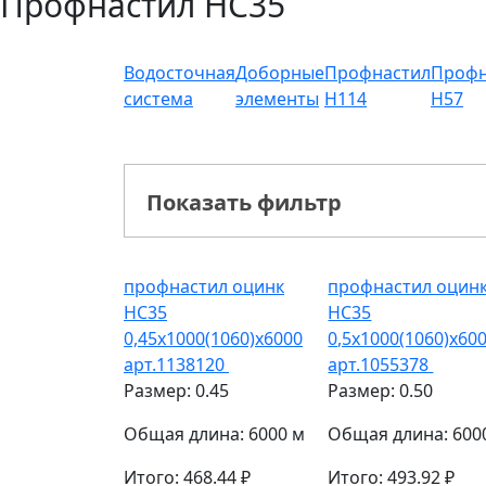
Профнастил НС35
Водосточная
Доборные
Профнастил
Профн
система
элементы
Н114
Н57
Показать фильтр
профнастил оцинк
профнастил оцин
НС35
НС35
0,45х1000(1060)х6000
0,5х1000(1060)х60
арт.1138120
арт.1055378
Размер: 0.45
Размер: 0.50
Общая длина: 6000 м
Общая длина: 600
Итого: 468.44 ₽
Итого: 493.92 ₽