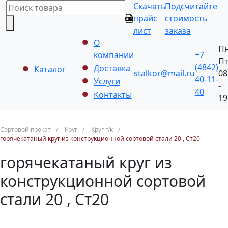
Скачать
Подсчитайте
прайс
стоимость
лист
заказа
О
Пн
компании
+7
П
(4842)
Доставка
Каталог
stalkor@mail.ru
08
40-11-
Услуги
-
40
Контакты
19
Сортовой прокат
/
Круг
/
Круг г/к
/
горячекатаный круг из конструкционной сортовой стали 20 , Ст20
горячекатаный круг из
конструкционной сортовой
стали 20 , Ст20