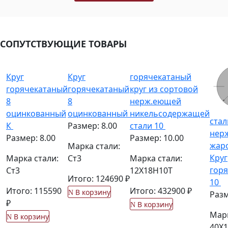
СОПУТСТВУЮЩИЕ ТОВАРЫ
Круг
Круг
горячекатаный
горячекатаный
горячекатаный
круг из сортовой
8
8
нерж.еющей
оцинкованный
оцинкованный
никельсодержащей
стал
К
Размер: 8.00
стали 10
нерж
Размер: 8.00
Размер: 10.00
жар
Марка стали:
Круг
Марка стали:
Ст3
Марка стали:
гор
Ст3
12Х18Н10Т
Итого: 124690 ₽
10
Итого: 115590
Итого: 432900 ₽
В корзину
Разм
₽
В корзину
Марк
В корзину
40Х1